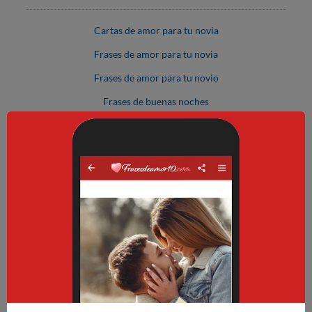
Cartas de amor para tu novia
Frases de amor para tu novia
Frases de amor para tu novio
Frases de buenas noches
Frases de buenos días
Frases de canciones de amor
Frases de feliz aniversario
Frases para amigos y amigas
Frases para enamorar a un hombre
Frases para enamorar a una mujer
Palabras de amor
Piropos de amor