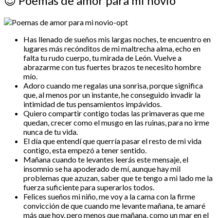
😍
Poemas de amor para mi novio
Has llenado de sueños mis largas noches, te encuentro en
lugares más recónditos de mi maltrecha alma, echo en
falta tu rudo cuerpo, tu mirada de León. Vuelve a
abrazarme con tus fuertes brazos te necesito hombre
mío.
Adoro cuando me regalas una sonrisa, porque significa
que, al menos por un instante, he conseguido invadir la
intimidad de tus pensamientos impávidos.
Quiero compartir contigo todas las primaveras que me
quedan, crecer como el musgo en las ruinas, para no irme
nunca de tu vida.
El día que entendí que querría pasar el resto de mi vida
contigo, esta empezó a tener sentido.
Mañana cuando te levantes leerás este mensaje, el
insomnio se ha apoderado de mí, aunque hay mil
problemas que azuzan, saber que te tengo a mi lado me la
fuerza suficiente para superarlos todos.
Felices sueños mi niño, me voy a la cama con la firme
convicción de que cuando me levante mañana, te amaré
más que hoy, pero menos que mañana, como un mar en el