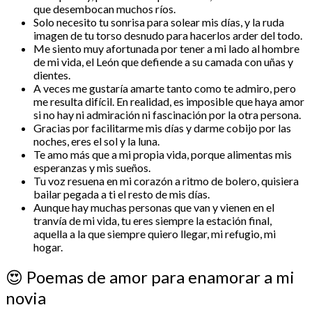
que desembocan muchos ríos.
Solo necesito tu sonrisa para solear mis días, y la ruda
imagen de tu torso desnudo para hacerlos arder del todo.
Me siento muy afortunada por tener a mi lado al hombre
de mi vida, el León que defiende a su camada con uñas y
dientes.
A veces me gustaría amarte tanto como te admiro, pero
me resulta difícil. En realidad, es imposible que haya amor
si no hay ni admiración ni fascinación por la otra persona.
Gracias por facilitarme mis días y darme cobijo por las
noches, eres el sol y la luna.
Te amo más que a mi propia vida, porque alimentas mis
esperanzas y mis sueños.
Tu voz resuena en mi corazón a ritmo de bolero, quisiera
bailar pegada a ti el resto de mis días.
Aunque hay muchas personas que van y vienen en el
tranvía de mi vida, tu eres siempre la estación final,
aquella a la que siempre quiero llegar, mi refugio, mi
hogar.
😍
Poemas de amor para enamorar a mi
novia