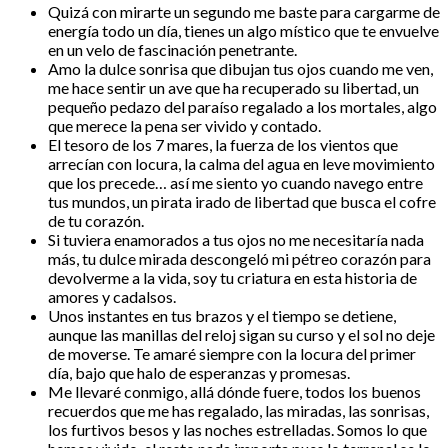
Quizá con mirarte un segundo me baste para cargarme de
energía todo un día, tienes un algo místico que te envuelve
en un velo de fascinación penetrante.
Amo la dulce sonrisa que dibujan tus ojos cuando me ven,
me hace sentir un ave que ha recuperado su libertad, un
pequeño pedazo del paraíso regalado a los mortales, algo
que merece la pena ser vivido y contado.
El tesoro de los 7 mares, la fuerza de los vientos que
arrecían con locura, la calma del agua en leve movimiento
que los precede… así me siento yo cuando navego entre
tus mundos, un pirata irado de libertad que busca el cofre
de tu corazón.
Si tuviera enamorados a tus ojos no me necesitaría nada
más, tu dulce mirada descongeló mi pétreo corazón para
devolverme a la vida, soy tu criatura en esta historia de
amores y cadalsos.
Unos instantes en tus brazos y el tiempo se detiene,
aunque las manillas del reloj sigan su curso y el sol no deje
de moverse. Te amaré siempre con la locura del primer
día, bajo que halo de esperanzas y promesas.
Me llevaré conmigo, allá dónde fuere, todos los buenos
recuerdos que me has regalado, las miradas, las sonrisas,
los furtivos besos y las noches estrelladas. Somos lo que