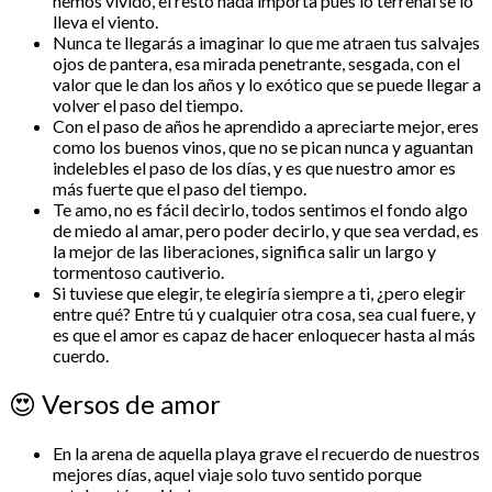
hemos vivido, el resto nada importa pues lo terrenal se lo
lleva el viento.
Nunca te llegarás a imaginar lo que me atraen tus salvajes
ojos de pantera, esa mirada penetrante, sesgada, con el
valor que le dan los años y lo exótico que se puede llegar a
volver el paso del tiempo.
Con el paso de años he aprendido a apreciarte mejor, eres
como los buenos vinos, que no se pican nunca y aguantan
indelebles el paso de los días, y es que nuestro amor es
más fuerte que el paso del tiempo.
Te amo, no es fácil decirlo, todos sentimos el fondo algo
de miedo al amar, pero poder decirlo, y que sea verdad, es
la mejor de las liberaciones, significa salir un largo y
tormentoso cautiverio.
Si tuviese que elegir, te elegiría siempre a ti, ¿pero elegir
entre qué? Entre tú y cualquier otra cosa, sea cual fuere, y
es que el amor es capaz de hacer enloquecer hasta al más
cuerdo.
😍
Versos de amor
En la arena de aquella playa grave el recuerdo de nuestros
mejores días, aquel viaje solo tuvo sentido porque