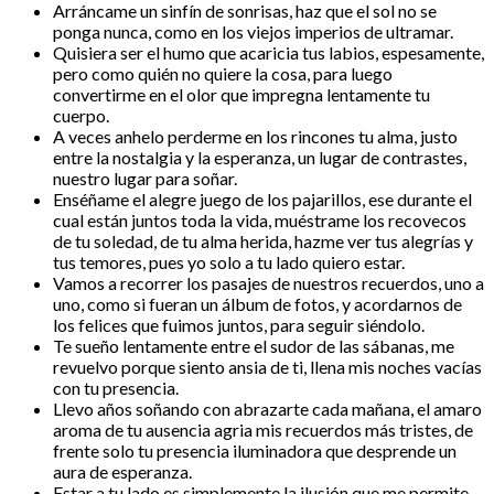
Arráncame un sinfín de sonrisas, haz que el sol no se
ponga nunca, como en los viejos imperios de ultramar.
Quisiera ser el humo que acaricia tus labios, espesamente,
pero como quién no quiere la cosa, para luego
convertirme en el olor que impregna lentamente tu
cuerpo.
A veces anhelo perderme en los rincones tu alma, justo
entre la nostalgia y la esperanza, un lugar de contrastes,
nuestro lugar para soñar.
Enséñame el alegre juego de los pajarillos, ese durante el
cual están juntos toda la vida, muéstrame los recovecos
de tu soledad, de tu alma herida, hazme ver tus alegrías y
tus temores, pues yo solo a tu lado quiero estar.
Vamos a recorrer los pasajes de nuestros recuerdos, uno a
uno, como si fueran un álbum de fotos, y acordarnos de
los felices que fuimos juntos, para seguir siéndolo.
Te sueño lentamente entre el sudor de las sábanas, me
revuelvo porque siento ansia de ti, llena mis noches vacías
con tu presencia.
Llevo años soñando con abrazarte cada mañana, el amaro
aroma de tu ausencia agria mis recuerdos más tristes, de
frente solo tu presencia iluminadora que desprende un
aura de esperanza.
Estar a tu lado es simplemente la ilusión que me permite