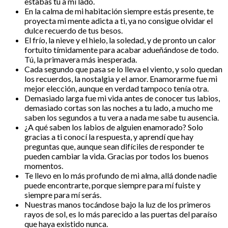
estabas tú a mi lado.
En la calma de mi habitación siempre estás presente, te
proyecta mi mente adicta a ti, ya no consigue olvidar el
dulce recuerdo de tus besos.
El frío, la nieve y el hielo, la soledad, y de pronto un calor
fortuito tímidamente para acabar adueñándose de todo.
Tú, la primavera más inesperada.
Cada segundo que pasa se lo lleva el viento, y solo quedan
los recuerdos, la nostalgia y el amor. Enamorarme fue mi
mejor elección, aunque en verdad tampoco tenía otra.
Demasiado larga fue mi vida antes de conocer tus labios,
demasiado cortas son las noches a tu lado, a mucho me
saben los segundos a tu vera a nada me sabe tu ausencia.
¿A qué saben los labios de alguien enamorado? Solo
gracias a ti conocí la respuesta, y aprendí que hay
preguntas que, aunque sean difíciles de responder te
pueden cambiar la vida. Gracias por todos los buenos
momentos.
Te llevo en lo más profundo de mi alma, allá donde nadie
puede encontrarte, porque siempre para mí fuiste y
siempre para mí serás.
Nuestras manos tocándose bajo la luz de los primeros
rayos de sol, es lo más parecido a las puertas del paraíso
que haya existido nunca.