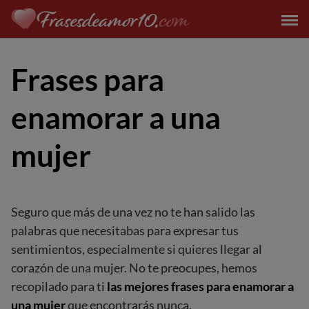
Saltar
al
contenido
Frases para
enamorar a una
mujer
Seguro que más de una vez no te han salido las
palabras que necesitabas para expresar tus
sentimientos, especialmente si quieres llegar al
corazón de una mujer. No te preocupes, hemos
recopilado para ti
las mejores frases para enamorar a
una mujer
que encontrarás nunca.