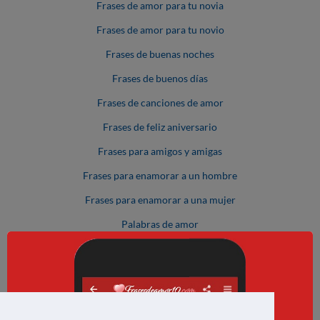
Frases de amor para tu novia
Frases de amor para tu novio
Frases de buenas noches
Frases de buenos días
Frases de canciones de amor
Frases de feliz aniversario
Frases para amigos y amigas
Frases para enamorar a un hombre
Frases para enamorar a una mujer
Palabras de amor
Piropos de amor
Poemas de amor
Descarga nuestra aplicación
Textos de amor
Te traemos la más completa selección de frases