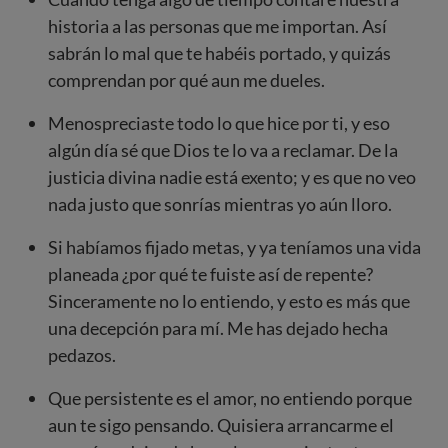
historia a las personas que me importan. Así
sabrán lo mal que te habéis portado, y quizás
comprendan por qué aun me dueles.
Menospreciaste todo lo que hice por ti, y eso
algún día sé que Dios te lo va a reclamar. De la
justicia divina nadie está exento; y es que no veo
nada justo que sonrías mientras yo aún lloro.
Si habíamos fijado metas, y ya teníamos una vida
planeada ¿por qué te fuiste así de repente?
Sinceramente no lo entiendo, y esto es más que
una decepción para mí. Me has dejado hecha
pedazos.
Que persistente es el amor, no entiendo porque
aun te sigo pensando. Quisiera arrancarme el