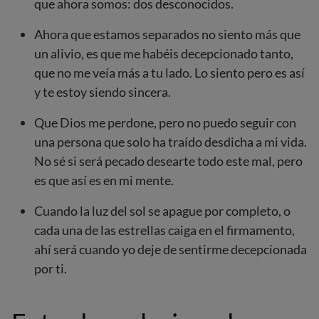
que ahora somos: dos desconocidos.
Ahora que estamos separados no siento más que
un alivio, es que me habéis decepcionado tanto,
que no me veía más a tu lado. Lo siento pero es así
y te estoy siendo sincera.
Que Dios me perdone, pero no puedo seguir con
una persona que solo ha traído desdicha a mi vida.
No sé si será pecado desearte todo este mal, pero
es que así es en mi mente.
Cuando la luz del sol se apague por completo, o
cada una de las estrellas caiga en el firmamento,
ahí será cuando yo deje de sentirme decepcionada
por ti.