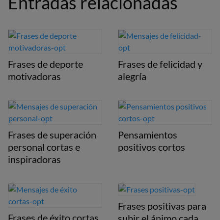
Entradas relacionadas
Frases de deporte
Frases de felicidad y
motivadoras
alegría
Frases de superación
Pensamientos
personal cortas e
positivos cortos
inspiradoras
Frases positivas para
Frases de éxito cortas
subir el ánimo cada