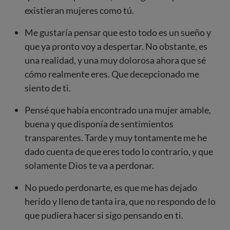
existieran mujeres como tú.
Me gustaría pensar que esto todo es un sueño y
que ya pronto voy a despertar. No obstante, es
una realidad, y una muy dolorosa ahora que sé
cómo realmente eres. Que decepcionado me
siento de ti.
Pensé que había encontrado una mujer amable,
buena y que disponía de sentimientos
transparentes. Tarde y muy tontamente me he
dado cuenta de que eres todo lo contrario, y que
solamente Dios te va a perdonar.
No puedo perdonarte, es que me has dejado
herido y lleno de tanta ira, que no respondo de lo
que pudiera hacer si sigo pensando en ti.