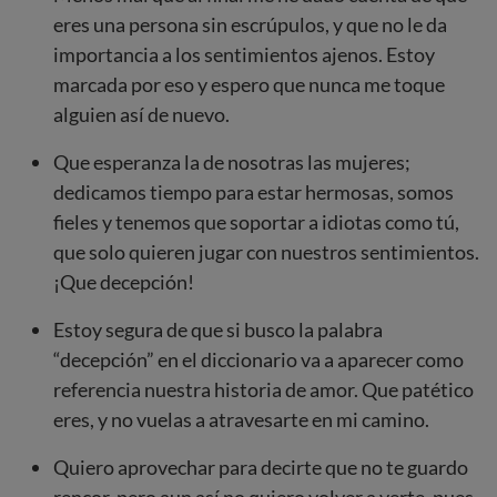
eres una persona sin escrúpulos, y que no le da
importancia a los sentimientos ajenos. Estoy
marcada por eso y espero que nunca me toque
alguien así de nuevo.
Que esperanza la de nosotras las mujeres;
dedicamos tiempo para estar hermosas, somos
fieles y tenemos que soportar a idiotas como tú,
que solo quieren jugar con nuestros sentimientos.
¡Que decepción!
Estoy segura de que si busco la palabra
“decepción” en el diccionario va a aparecer como
referencia nuestra historia de amor. Que patético
eres, y no vuelas a atravesarte en mi camino.
Quiero aprovechar para decirte que no te guardo