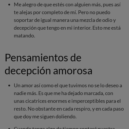
Me alegro de que estés con alguien más, pues así
te alejas por completo de mí. Pero no puedo
soportar de igual manera una mezcla de odio y
decepción que tengo en mi interior. Esto me está
matando.
Pensamientos de
decepción amorosa
Un amor así como el que tuvimos no se lo deseo a
nadie más. Es que me ha dejado marcada, con
unas cicatrices enormes e imperceptibles para el
resto. No obstante en cada respiro, y en cada paso
que doy me siguen doliendo.
Cuando tenga algo de tiempo contaré nuestra