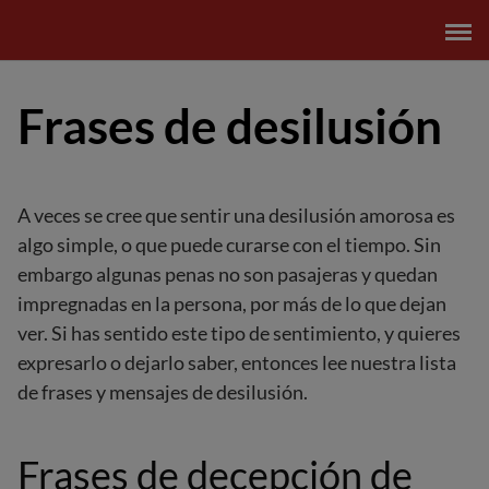
Saltar
al
contenido
Frases de desilusión
A veces se cree que sentir una desilusión amorosa es
algo simple, o que puede curarse con el tiempo. Sin
embargo algunas penas no son pasajeras y quedan
impregnadas en la persona, por más de lo que dejan
ver. Si has sentido este tipo de sentimiento, y quieres
expresarlo o dejarlo saber, entonces lee nuestra lista
de frases y mensajes de desilusión.
Frases de decepción de