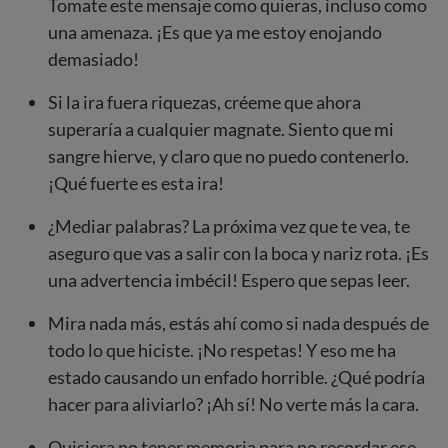
Tomate este mensaje como quieras, incluso como
una amenaza. ¡Es que ya me estoy enojando
demasiado!
Si la ira fuera riquezas, créeme que ahora
superaría a cualquier magnate. Siento que mi
sangre hierve, y claro que no puedo contenerlo.
¡Qué fuerte es esta ira!
¿Mediar palabras? La próxima vez que te vea, te
aseguro que vas a salir con la boca y nariz rota. ¡Es
una advertencia imbécil! Espero que sepas leer.
Mira nada más, estás ahí como si nada después de
todo lo que hiciste. ¡No respetas! Y eso me ha
estado causando un enfado horrible. ¿Qué podría
hacer para aliviarlo? ¡Ah sí! No verte más la cara.
Quisiera no tener memoria para no recordar ese