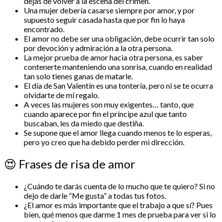
dejas de volver a la escena del crimen.
Una mujer debería casarse siempre por amor, y por
supuesto seguir casada hasta que por fin lo haya
encontrado.
El amor no debe ser una obligación, debe ocurrir tan solo
por devoción y admiración a la otra persona.
La mejor prueba de amor hacia otra persona, es saber
contenerte manteniendo una sonrisa, cuando en realidad
tan solo tienes ganas de matarle.
El día de San Valentín es una tontería, pero ni se te ocurra
olvidarte de mí regalo.
A veces las mujeres son muy exigentes… tanto, que
cuando aparece por fin el príncipe azul que tanto
buscaban, les da miedo que destiña.
Se supone que el amor llega cuando menos te lo esperas,
pero yo creo que ha debido perder mi dirección.
😍
Frases de risa de amor
¿Cuándo te darás cuenta de lo mucho que te quiero? Si no
dejo de darle “Me gusta” a todas tus fotos.
¿El amor es más importante que el trabajo a que sí? Pues
bien, qué menos que darme 1 mes de prueba para ver si lo