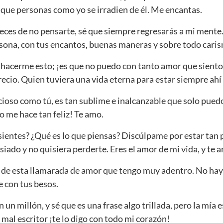
n que personas como yo se irradien de él. Me encantas.
eces de no pensarte, sé que siempre regresarás a mi mente.
sona, con tus encantos, buenas maneras y sobre todo cari
hacerme esto; ¡es que no puedo con tanto amor que siento! 
ecio. Quien tuviera una vida eterna para estar siempre ah
cioso como tú, es tan sublime e inalcanzable que solo pu
so me hace tan feliz! Te amo.
ientes? ¿Qué es lo que piensas? Discúlpame por estar tan p
ado y no quisiera perderte. Eres el amor de mi vida, y te 
de esta llamarada de amor que tengo muy adentro. No hay
 con tus besos.
 un millón, y sé que es una frase algo trillada, pero la mía e
mal escritor ¡te lo digo con todo mi corazón!