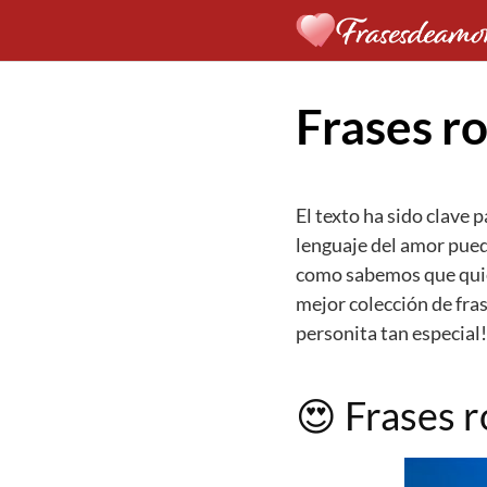
Saltar
al
contenido
Frases r
El texto ha sido clave 
lenguaje del amor puede
como sabemos que quier
mejor colección de fra
personita tan especial!
😍
Frases r