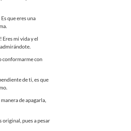
 Es que eres una
sma.
Eres mi vida y el
í admirándote.
edo conformarme con
endiente de ti, es que
amo.
 manera de apagarla,
s original, pues a pesar