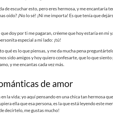
da de escuchar esto, pero eres hermosa, y me encantaría ten
as oído? ¡No lo sé! ¡Ni me importa! Es que tenía que dejárs
o que doy por ti me pagaran, créeme que hoy estaría en mi 
rsonita especial a mi lado: ¡tú!
o qué es lo que piensas, y me da mucha pena preguntártel
os sido amigos y hoy quiero confesarte, que lo que siento po
 amo, y me encantas cada vez más.
románticas de amor
en la vida; yo aquí pensando en una chica tan hermosa que
supiera ella que esa persona, es la que está leyendo este me
de decírtelo, me gustas mucho!