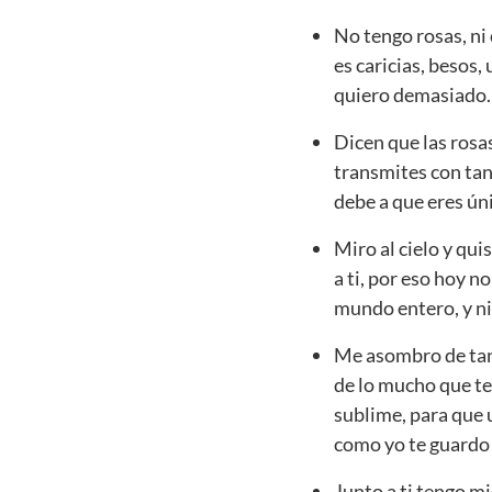
No tengo rosas, ni
es caricias, besos,
quiero demasiado.
Dicen que las rosas
transmites con tan
debe a que eres ún
Miro al cielo y qu
a ti, por eso hoy n
mundo entero, y ni 
Me asombro de tan
de lo mucho que te
sublime, para que 
como yo te guardo 
Junto a ti tengo m