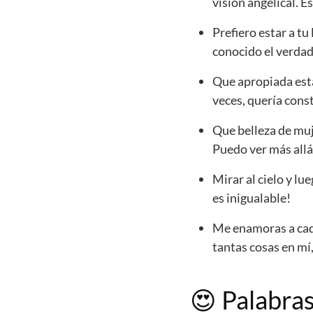
visión angelical. E
Prefiero estar a tu
conocido el verdad
Que apropiada está
veces, quería const
Que belleza de muj
Puedo ver más allá 
Mirar al cielo y lu
es inigualable!
Me enamoras a cada
tantas cosas en mí,
😍
Palabra