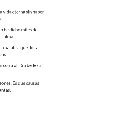
na vida eterna sin haber
.
lo he dicho miles de
mi alma.
a palabra que dictas.
ble.
n control. ¡Su belleza
azones. Es que causas
antas.