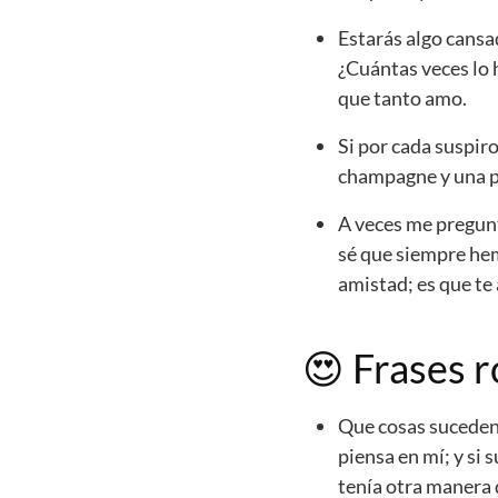
Estarás algo cansa
¿Cuántas veces lo h
que tanto amo.
Si por cada suspir
champagne y una pe
A veces me pregunt
sé que siempre hem
amistad; es que te
😍
Frases 
Que cosas suceden 
piensa en mí; y si 
tenía otra manera 