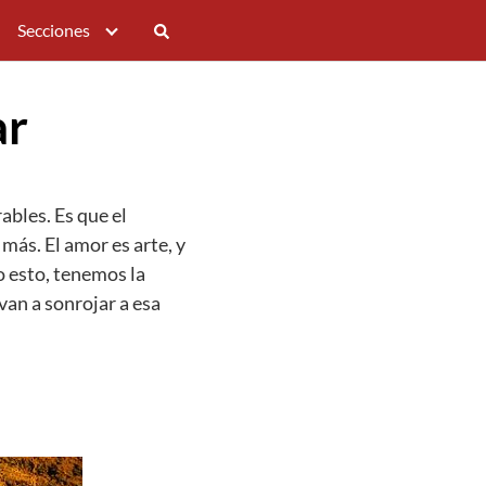
Secciones
ar
ables. Es que el
más. El amor es arte, y
 esto, tenemos la
an a sonrojar a esa