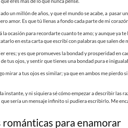
s que eres más de lo que nunca pensé.
 lado un millón de años, y que el mundo se acabe, a pasar u
ero amor. Es que tú llenas a fondo cada parte de mi corazón
 la ocasión para recordarte cuanto te amo; y aunque ya te 
atarlo en esta carta que escribí con palabras que salen de 
er eres; y es que promueves la bondad y prosperidad en cad
de tus ojos, y sentir que tienes una bondad pura e iniguala
ego mirar a tus ojos es similar; ya que en ambos me pierdo si
 instante, y ni siquiera sé cómo empezar a describir las r
 que sería un mensaje infinito si pudiera escribirlo. Me enc
s románticas para enamorar