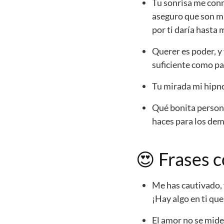
Tu sonrisa me con
aseguro que son mu
por ti daría hasta 
Querer es poder, y
suficiente como par
Tu mirada mi hipno
Qué bonita persona
haces para los dem
😍
Frases 
Me has cautivado, 
¡Hay algo en ti qu
El amor no se mide