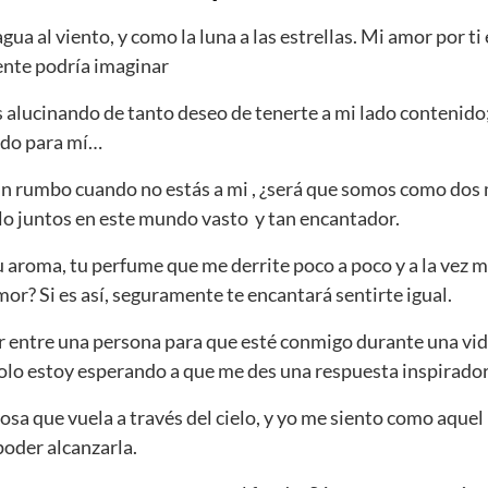
gua al viento, y como la luna a las estrellas. Mi amor por ti 
mente podría imaginar
 alucinando de tanto deseo de tenerte a mi lado contenido
todo para mí…
in rumbo cuando no estás a mi , ¿será que somos como dos
o juntos en este mundo vasto y tan encantador.
aroma, tu perfume que me derrite poco a poco y a la vez m
mor? Si es así, seguramente te encantará sentirte igual.
r entre una persona para que esté conmigo durante una vi
 Solo estoy esperando a que me des una respuesta inspirado
osa que vuela a través del cielo, y yo me siento como aquel
poder alcanzarla.