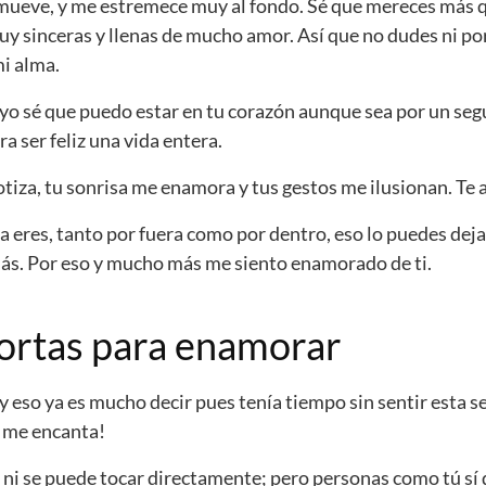
mueve, y me estremece muy al fondo. Sé que mereces más q
y sinceras y llenas de mucho amor. Así que no dudes ni p
mi alma.
 yo sé que puedo estar en tu corazón aunque sea por un seg
a ser feliz una vida entera.
tiza, tu sonrisa me enamora y tus gestos me ilusionan. Te 
 eres, tanto por fuera como por dentro, eso lo puedes deja
ás. Por eso y mucho más me siento enamorado de ti.
cortas para enamorar
y eso ya es mucho decir pues tenía tiempo sin sentir esta s
e me encanta!
 ni se puede tocar directamente; pero personas como tú sí 