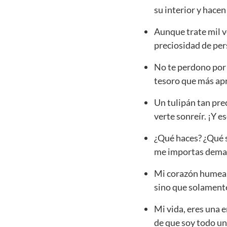
su interior y hace
Aunque trate mil v
preciosidad de per
No te perdono por 
tesoro que más apr
Un tulipán tan pre
verte sonreír. ¡Y e
¿Qué haces? ¿Qué s
me importas demasi
Mi corazón humea 
sino que solamente
Mi vida, eres una en
de que soy todo un 