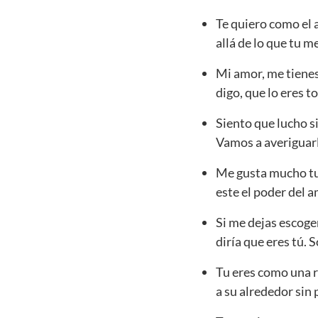
Te quiero como el a
allá de lo que tu 
Mi amor, me tienes
digo, que lo eres 
Siento que lucho s
Vamos a averiguarl
Me gusta mucho tu 
este el poder del a
Si me dejas escoge
diría que eres tú.
Tu eres como una r
a su alrededor sin 