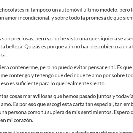
 chocolates ni tampoco un automóvil último modelo, pero lo
 un amor incondicional, y sobre todo la promesa de que siem
 son preciosas, pero yo no he visto una que siquiera se ase
ta belleza. Quizás es porque aún no han descubierto a una f
ica.
isiera contenerme, pero no puedo evitar pensar en ti. Es qu
o me contengo y te tengo que decir que te amo por sobre tod
eso es suficiente para lo que realmente siento.
tas cosas maravillosas que hemos pasado juntos y todavía
 amo. Es por eso que escogí esta carta tan especial, tan em
una persona como tú supiera de mis sentimientos. Espero qu
en mi corazón.
is más tiernos recuerdos, y es que desde muy chicos siempr