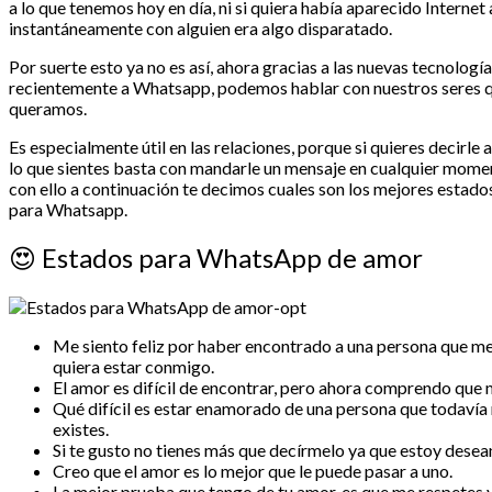
a lo que tenemos hoy en día, ni si quiera había aparecido Internet
instantáneamente con alguien era algo disparatado.
Por suerte esto ya no es así, ahora gracias a las nuevas tecnología
recientemente a Whatsapp, podemos hablar con nuestros seres 
queramos.
Es especialmente útil en las relaciones, porque si quieres decirle a
lo que sientes basta con mandarle un mensaje en cualquier mome
con ello a continuación te decimos cuales son los mejores estado
para Whatsapp.
😍
Estados para WhatsApp de amor
Me siento feliz por haber encontrado a una persona que 
quiera estar conmigo.
El amor es difícil de encontrar, pero ahora comprendo que 
Qué difícil es estar enamorado de una persona que todavía 
existes.
Si te gusto no tienes más que decírmelo ya que estoy desea
Creo que el amor es lo mejor que le puede pasar a uno.
La mejor prueba que tengo de tu amor, es que me respetes y