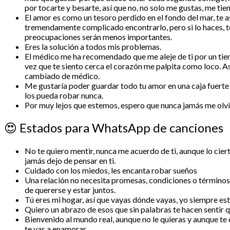
por tocarte y besarte, así que no, no solo me gustas, me tien
El amor es como un tesoro perdido en el fondo del mar, te a
tremendamente complicado encontrarlo, pero si lo haces, t
preocupaciones serán menos importantes.
Eres la solución a todos mis problemas.
El médico me ha recomendado que me aleje de ti por un tie
vez que te siento cerca el corazón me palpita como loco. A
cambiado de médico.
Me gustaría poder guardar todo tu amor en una caja fuerte
los pueda robar nunca.
Por muy lejos que estemos, espero que nunca jamás me olvi
😍
Estados para WhatsApp de canciones
No te quiero mentir, nunca me acuerdo de ti, aunque lo ciert
jamás dejo de pensar en ti.
Cuidado con los miedos, les encanta robar sueños
Una relación no necesita promesas, condiciones o términos;
de quererse y estar juntos.
Tú eres mi hogar, así que vayas dónde vayas, yo siempre esta
Quiero un abrazo de esos que sin palabras te hacen sentir q
Bienvenido al mundo real, aunque no le quieras y aunque te q
te vas a enamorar.