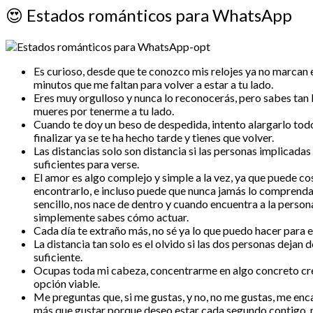
😍
Estados románticos para WhatsApp
Es curioso, desde que te conozco mis relojes ya no marcan 
minutos que me faltan para volver a estar a tu lado.
Eres muy orgulloso y nunca lo reconocerás, pero sabes tan
mueres por tenerme a tu lado.
Cuando te doy un beso de despedida, intento alargarlo todo 
finalizar ya se te ha hecho tarde y tienes que volver.
Las distancias solo son distancia si las personas implicada
suficientes para verse.
El amor es algo complejo y simple a la vez, ya que puede c
encontrarlo, e incluso puede que nunca jamás lo comprendas
sencillo, nos nace de dentro y cuando encuentra a la person
simplemente sabes cómo actuar.
Cada día te extraño más, no sé ya lo que puedo hacer para e
La distancia tan solo es el olvido si las dos personas dejan d
suficiente.
Ocupas toda mi cabeza, concentrarme en algo concreto cre
opción viable.
Me preguntas que, si me gustas, y no, no me gustas, me enca
más que gustar porque deseo estar cada segundo contigo,