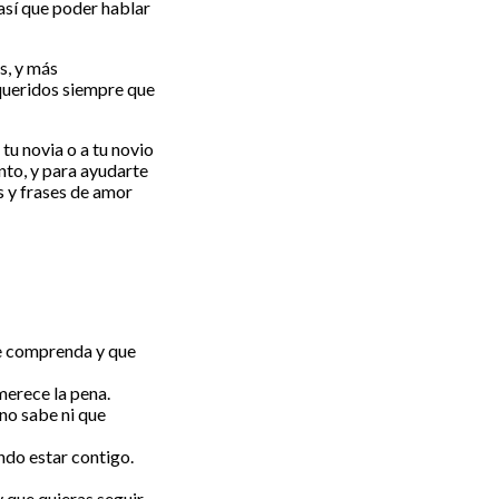
 así que poder hablar
s, y más
queridos siempre que
 tu novia o a tu novio
nto, y para ayudarte
s y frases de amor
me comprenda y que
merece la pena.
no sabe ni que
ndo estar contigo.
 que quieras seguir