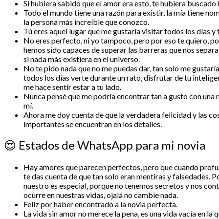
Si hubiera sabido que el amor era esto, te hubiera buscado
Todo el mundo tiene una razón para existir, la mía tiene nom
la persona más increíble que conozco.
Tú eres aquel lugar que me gustaría visitar todos los días y 
No eres perfecto, ni yo tampoco, pero por eso te quiero, p
hemos sido capaces de superar las barreras que nos sepa
si nada más existiera en el universo.
No te pido nada que no me puedas dar, tan solo me gustarí
todos los días verte durante un rato, disfrutar de tu intelige
me hace sentir estar a tu lado.
Nunca pensé que me podría encontrar tan a gusto con una m
mí.
Ahora me doy cuenta de que la verdadera felicidad y las c
importantes se encuentran en los detalles.
😍
Estados de WhatsApp para mi novia
Hay amores que parecen perfectos, pero que cuando prof
te das cuenta de que tan solo eran mentiras y falsedades. P
nuestro es especial, porque no tenemos secretos y nos con
ocurre en nuestras vidas, ojalá no cambie nada.
Feliz por haber encontrado a la novia perfecta.
La vida sin amor no merece la pena, es una vida vacía en la